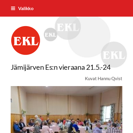
Siirry
Valikko
sivun
sisältöön
Kankaanpään Eläkkeensaajat ry
Jämijärven Es:n vieraana 21.5.-24
Kuvat Hannu Qvist