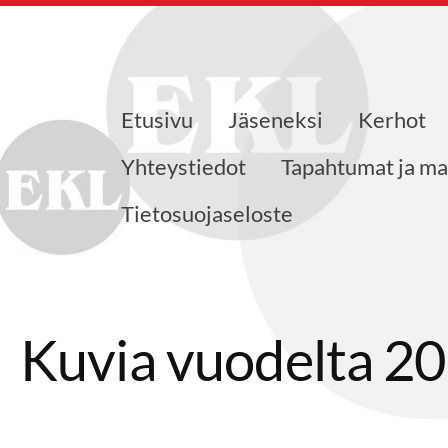
Etusivu
Jäseneksi
Kerhot
eensaajat ry
Yhteystiedot
Tapahtumat ja ma
Tietosuojaseloste
Kuvia vuodelta 2